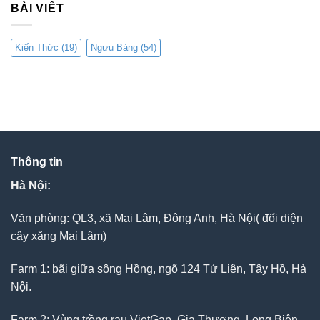
BÀI VIẾT
Kiến Thức
(19)
Ngưu Bàng
(54)
Thông tin
Hà Nội:
Văn phòng: QL3, xã Mai Lâm, Đông Anh, Hà Nội( đối diện
cây xăng Mai Lâm)
Farm 1: bãi giữa sông Hồng, ngõ 124 Tứ Liên, Tây Hồ, Hà
Nội.
Farm 2: Vùng trồng rau VietGap, Gia Thượng, Long Biên,