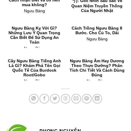
Cách nhận biết và có nên
う): Góc Nhìn Sâu Sắc Về
mua không?
Quan Niệm Truyền Thống
Của Người Nhật
Ngưu Bàng
Ngưu Bàng
Ngưu Bàng Kỵ Với Gì?
Cách Trồng Ngưu Bàng 8
Những Lưu Ý Quan Trọng
Bước. Cho Củ To, Dài
Cần Biết Để Sử Dụng An
Ngưu Bàng
Toàn
Ngưu Bàng
Cây Ngưu Bàng Tiếng Anh
Ngưu Bàng Âm Hay Dương
Là Gì? Khám Phá Tên Gọi
Theo Thực Dưỡng? Phân
Quốc Tế Của Burdock
Tích Chi Tiết Và Cách Dùng
Root/Gobo
Đúng
Ngưu Bàng
Ngưu Bàng