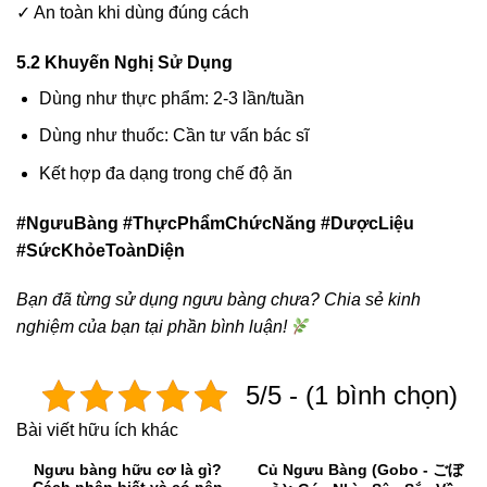
✓ An toàn khi dùng đúng cách
5.2 Khuyến Nghị Sử Dụng
Dùng như thực phẩm: 2-3 lần/tuần
Dùng như thuốc: Cần tư vấn bác sĩ
Kết hợp đa dạng trong chế độ ăn
#NgưuBàng #ThựcPhẩmChứcNăng #DượcLiệu
#SứcKhỏeToànDiện
Bạn đã từng sử dụng ngưu bàng chưa? Chia sẻ kinh
nghiệm của bạn tại phần bình luận!
5/5 - (1 bình chọn)
Bài viết hữu ích khác
Ngưu bàng hữu cơ là gì?
Củ Ngưu Bàng (Gobo - ごぼ