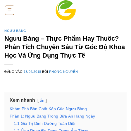
Bỏ
qua
nội
dung
NGƯU BÀNG
Ngưu Bàng – Thực Phẩm Hay Thuốc?
Phân Tích Chuyên Sâu Từ Góc Độ Khoa
Học Và Ứng Dụng Thực Tế
ĐĂNG VÀO
18/04/2018
BỞI
PHONG NGUYỄN
Xem nhanh
ẩn
Khám Phá Bản Chất Kép Của Ngưu Bàng
Phần 1: Ngưu Bàng Trong Bữa Ăn Hàng Ngày
1.1 Giá Trị Dinh Dưỡng Toàn Diện
1.2 Ứng Dụng Đa Dạng Trong Ẩm Thực