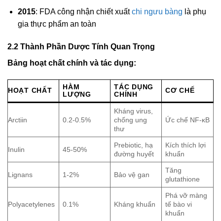
2015
: FDA công nhận chiết xuất
chi ngưu bàng
là phụ
gia thực phẩm an toàn
2.2 Thành Phần Dược Tính Quan Trọng
Bảng hoạt chất chính và tác dụng:
HÀM
TÁC DỤNG
HOẠT CHẤT
CƠ CHẾ
LƯỢNG
CHÍNH
Kháng virus,
Arctiin
0.2-0.5%
chống ung
Ức chế NF-κB
thư
Prebiotic, hạ
Kích thích lợi
Inulin
45-50%
đường huyết
khuẩn
Tăng
Lignans
1-2%
Bảo vệ gan
glutathione
Phá vỡ màng
Polyacetylenes
0.1%
Kháng khuẩn
tế bào vi
khuẩn