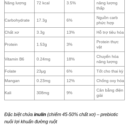
Năng lượng
72 kcal
3.5%
năng lượng
thấp
Nguồn carb
Carbohydrate
17.3g
6%
phức hợp
Chất xơ
3.3g
13%
Hỗ trợ tiêu hóa
Protein thực
Protein
1.53g
3%
vật
Chuyển hóa
Vitamin B6
0.24mg
18%
năng lượng
Folate
23μg
6%
Tốt cho thai kỳ
Mangan
0.23mg
12%
Chống oxy hóa
Cân bằng điện
Kali
308mg
9%
giải
Đặc biệt chứa
inulin
(chiếm 45-50% chất xơ) – prebiotic
nuôi lợi khuẩn đường ruột