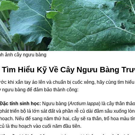
nh ảnh cây ngưu bàng
. Tìm Hiểu Kỹ Về Cây Ngưu Bàng Trư
ớc khi xắn tay áo lên và chuẩn bị cuốc xẻng, hãy cùng tìm hi
y ngưu bàng để đảm bảo thành công:
Đặc tính sinh học:
Ngưu bàng (
Arctium lappa
) là cây thân th
phát triển bộ lá lớn sát đất và phần rễ củ dài đâm sâu xuống lò
hoạch. Nếu để sang năm thứ hai, cây sẽ ra thân, trổ hoa màu tím
củ là thu hoạch vào cuối năm đầu tiên.