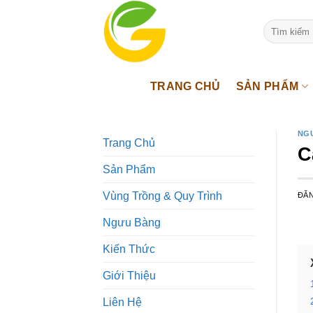
Bỏ
qua
Tìm
kiếm:
nội
dung
TRANG CHỦ
SẢN PHẨM
NG
Trang Chủ
C
Sản Phẩm
Vùng Trồng & Quy Trình
ĐĂ
Ngưu Bàng
Kiến Thức
Giới Thiệu
Liên Hệ