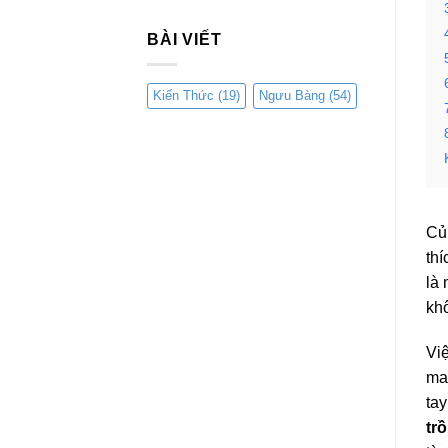
BÀI VIẾT
Kiến Thức
(19)
Ngưu Bàng
(54)
Củ
th
là 
khô
Vi
man
tay
tr