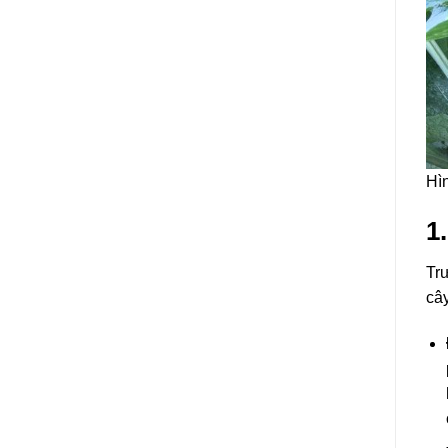
Hì
1
Trư
câ