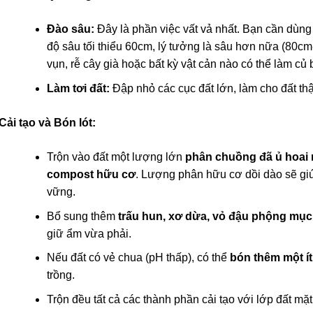
Đào sâu:
Đây là phần việc vất vả nhất. Bạn cần dùng 
độ sâu tối thiểu 60cm, lý tưởng là sâu hơn nữa (80cm
vụn, rễ cây già hoặc bất kỳ vật cản nào có thể làm củ 
Làm tơi đất:
Đập nhỏ các cục đất lớn, làm cho đất thậ
Cải tạo và Bón lót:
Trộn vào đất một lượng lớn
phân chuồng đã ủ hoai
compost hữu cơ
. Lượng phân hữu cơ dồi dào sẽ gi
vững.
Bổ sung thêm
trấu hun, xơ dừa, vỏ đậu phộng mục
giữ ẩm vừa phải.
Nếu đất có vẻ chua (pH thấp), có thể
bón thêm một ít
trồng.
Trộn đều tất cả các thành phần cải tạo với lớp đất mặ