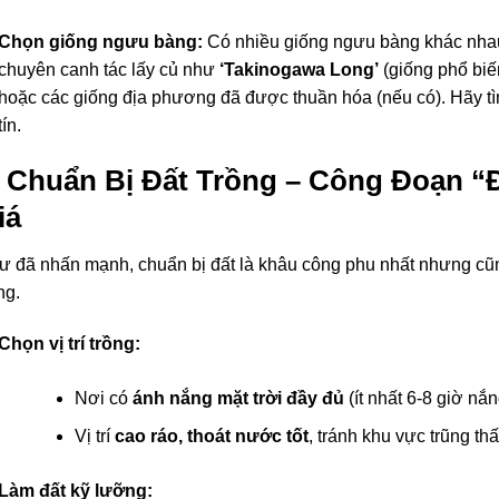
Chọn giống ngưu bàng:
Có nhiều giống ngưu bàng khác nhau
chuyên canh tác lấy củ như
‘Takinogawa Long’
(giống phổ biến
hoặc các giống địa phương đã được thuần hóa (nếu có). Hãy tì
tín.
. Chuẩn Bị Đất Trồng – Công Đoạn 
iá
 đã nhấn mạnh, chuẩn bị đất là khâu công phu nhất nhưng cũn
ng.
Chọn vị trí trồng:
Nơi có
ánh nắng mặt trời đầy đủ
(ít nhất 6-8 giờ nắn
Vị trí
cao ráo, thoát nước tốt
, tránh khu vực trũng th
Làm đất kỹ lưỡng: