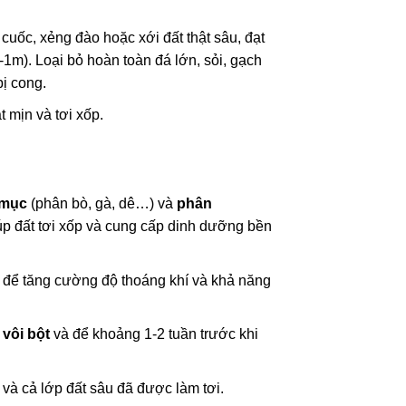
cuốc, xẻng đào hoặc xới đất thật sâu, đạt
-1m). Loại bỏ hoàn toàn đá lớn, sỏi, gạch
bị cong.
t mịn và tơi xốp.
 mục
(phân bò, gà, dê…) và
phân
úp đất tơi xốp và cung cấp dinh dưỡng bền
để tăng cường độ thoáng khí và khả năng
 vôi bột
và để khoảng 1-2 tuần trước khi
t và cả lớp đất sâu đã được làm tơi.