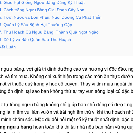
3. Gieo Hạt Giống Ngưu Bàng Đúng Kỹ Thuật
4. Cách trồng Ngưu Bàng Giai Đoạn Cây Non
5. Tưới Nước và Bón Phân: Nuôi Dưỡng Củ Phát Triển
6. Quản Lý Sâu Bệnh Hại Thường Gặp
7. Thu Hoạch Củ Ngưu Bàng: Thành Quả Ngọt Ngào
8. Xử Lý và Bảo Quản Sau Thu Hoạch
Kết Luận
 ngưu bàng, với giá trị dinh dưỡng cao và hương vị độc đáo, 
ích và tìm mua. Không chỉ xuất hiện trong các món ăn thực dư
một vị thuốc quý trong y học cổ truyền. Thay vì tìm mua ngoài th
ng ổn định, tại sao bạn không thử tự tay vun trồng loại củ đặc
ệc tự trồng ngưu bàng không chỉ giúp bạn chủ động có được n
g lại niềm vui làm vườn và trải nghiệm thú vị khi thu hoạch n
 mình chăm sóc. Mặc dù đòi hỏi một số kỹ thuật nhất định, đặc 
ồng ngưu bàng
hoàn toàn khả thi tại nhà nếu bạn nắm vững quy 