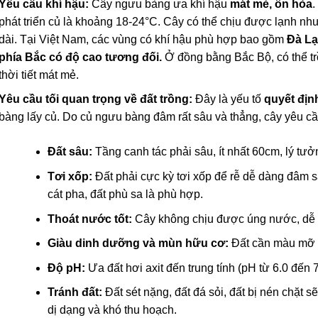
Yêu cầu khí hậu:
Cây ngưu bàng ưa khí hậu
mát mẻ, ôn hòa
.
phát triển củ là khoảng 18-24°C. Cây có thể chịu được lạnh n
dài. Tại Việt Nam, các vùng có khí hậu phù hợp bao gồm
Đà Lạ
phía Bắc có độ cao tương đối.
Ở đồng bằng Bắc Bộ, có thể t
thời tiết mát mẻ.
Yêu cầu tối quan trọng về đất trồng:
Đây là yếu tố
quyết địn
bàng lấy củ. Do củ ngưu bàng đâm rất sâu và thẳng, cây yêu cầ
Đất sâu:
Tầng canh tác phải sâu, ít nhất 60cm, lý tư
Tơi xốp:
Đất phải cực kỳ tơi xốp để rễ dễ dàng đâm sâ
cát pha, đất phù sa là phù hợp.
Thoát nước tốt:
Cây không chịu được úng nước, dễ g
Giàu dinh dưỡng và mùn hữu cơ:
Đất cần màu mỡ để
Độ pH:
Ưa đất hơi axit đến trung tính (pH từ 6.0 đến 7
Tránh đất:
Đất sét nặng, đất đá sỏi, đất bị nén chặt 
dị dạng và khó thu hoạch.