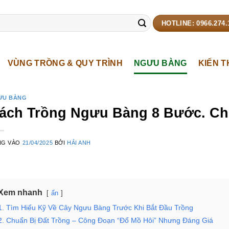
HOTLINE: 0966.274.
VÙNG TRỒNG & QUY TRÌNH
NGƯU BÀNG
KIẾN 
ƯU BÀNG
ách Trồng Ngưu Bàng 8 Bước. Cho
NG VÀO
21/04/2025
BỞI
HẢI ANH
Xem nhanh
ẩn
1. Tìm Hiểu Kỹ Về Cây Ngưu Bàng Trước Khi Bắt Đầu Trồng
2. Chuẩn Bị Đất Trồng – Công Đoạn “Đổ Mồ Hôi” Nhưng Đáng Giá