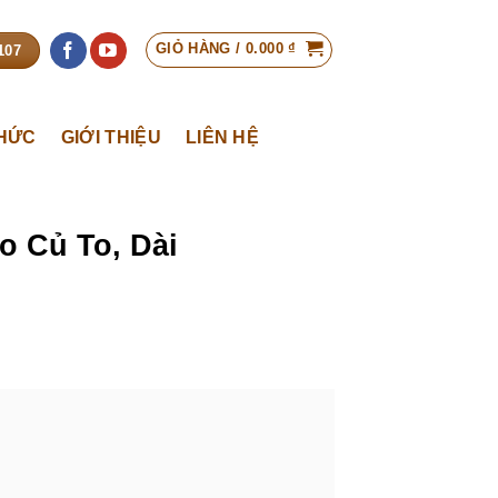
GIỎ HÀNG /
0.000
₫
107
THỨC
GIỚI THIỆU
LIÊN HỆ
 Củ To, Dài