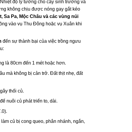
 Nhiệt độ lý tưởng cho cây sinh trưởng và
hưng không chịu được nóng gay gắt kéo
t, Sa Pa, Mộc Châu và các vùng núi
rồng vào vụ Thu Đông hoặc vụ Xuân khi
h
đến sự thành bại của việc trồng ngưu
u:
ởng là 80cm đến 1 mét hoặc hơn.
u mà không bị cản trở. Đất thịt nhẹ, đất
ây thối củ.
 nuôi củ phát triển to, dài.
.0).
sẽ làm củ bị cong queo, phân nhánh, ngắn,