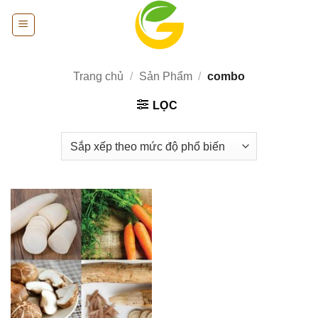
Bỏ
qua
nội
dung
Trang chủ
/
Sản Phẩm
/
combo
LỌC