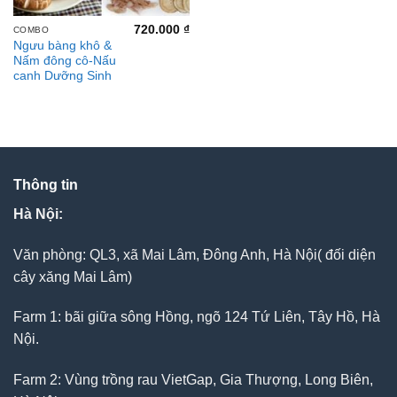
720.000
₫
COMBO
Ngưu bàng khô &
Nấm đông cô-Nấu
canh Dưỡng Sinh
Thông tin
Hà Nội:
Văn phòng: QL3, xã Mai Lâm, Đông Anh, Hà Nội( đối diện
cây xăng Mai Lâm)
Farm 1: bãi giữa sông Hồng, ngõ 124 Tứ Liên, Tây Hồ, Hà
Nội.
Farm 2: Vùng trồng rau VietGap, Gia Thượng, Long Biên,