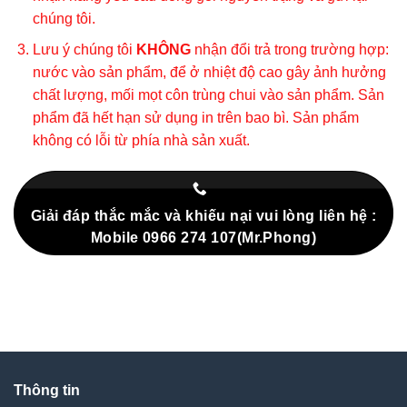
chúng tôi.
Lưu ý chúng tôi
KHÔNG
nhận đổi trả trong trường hợp:
nước vào sản phẩm, để ở nhiệt độ cao gây ảnh hưởng
chất lượng, mối mọt côn trùng chui vào sản phẩm. Sản
phẩm đã hết hạn sử dụng in trên bao bì. Sản phẩm
không có lỗi từ phía nhà sản xuất.
Giải đáp thắc mắc và khiếu nại vui lòng liên hệ :
Mobile 0966 274 107(Mr.Phong)
Thông tin