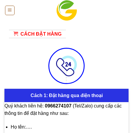
Bỏ
qua
nội
dung
CÁCH ĐẶT HÀNG
Cách 1: Đặt hàng qua điện thoại
Quý khách liên hệ:
0966274107
(Tel/Zalo) cung cấp các
thông tin để đặt hàng như sau:
Họ tên:….