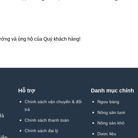
ưởng và ủng hộ của Quý khách hàng!
Hỗ trợ
Danh mục chính
Chính sách vận chuyển & đổi
Ngưu bàng
trả
Nông sản tươi
Hà
Chính sách thanh toán
Nông sản khô
Chính sách đại lý
Dược liệu
iên,