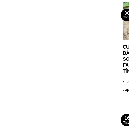
3
Th1
CU
BÀ
SỞ
FA
TÍ
1. 
cấp
1
Th1