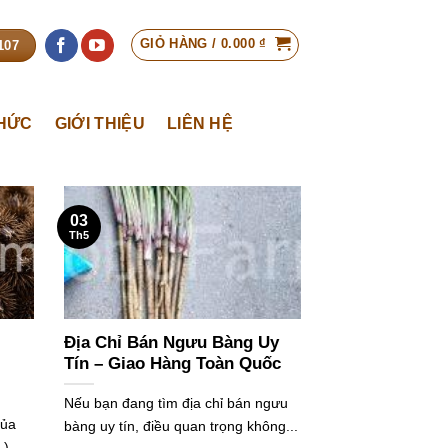
GIỎ HÀNG /
0.000
₫
107
THỨC
GIỚI THIỆU
LIÊN HỆ
03
Th5
Địa Chỉ Bán Ngưu Bàng Uy
Tín – Giao Hàng Toàn Quốc
Nếu bạn đang tìm địa chỉ bán ngưu
của
bàng uy tín, điều quan trọng không...
),