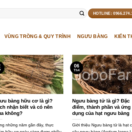
HOTLINE: 0966.274.
VÙNG TRỒNG & QUY TRÌNH
NGƯU BÀNG
KIẾN 
2
06
7
Th4
ưu bàng hữu cơ là gì?
Ngưu bàng tử là gì? Đặc
ch nhận biết và có nên
điểm, thành phần và ứng
a không?
dụng của hạt ngưu bàng
ng những năm gần đây, thực
Giới thiệu Ngưu bàng tử là hạt 
m hữu cơ ngày càng được nhiều
cây ngưu bàng (Arctium lappa L.