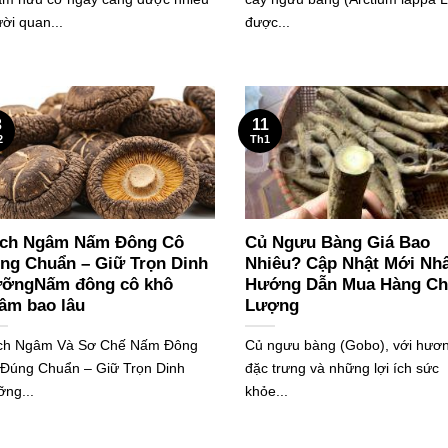
ời quan...
được...
3
11
2
Th1
ch Ngâm Nấm Đông Cô
Củ Ngưu Bàng Giá Bao
ng Chuẩn – Giữ Trọn Dinh
Nhiêu? Cập Nhật Mới Nhấ
ỡngNấm đông cô khô
Hướng Dẫn Mua Hàng Ch
âm bao lâu
Lượng
ch Ngâm Và Sơ Chế Nấm Đông
Củ ngưu bàng (Gobo), với hươn
Đúng Chuẩn – Giữ Trọn Dinh
đặc trưng và những lợi ích sức
ng...
khỏe...