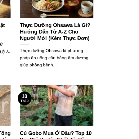
ật
Thực Dưỡng Ohsawa Là Gì?
Hướng Dẫn Từ A-Z Cho
Người Mới (Kèm Thực Đơn)
sử
Thực dưỡng Ohsawa là phương
a (きん
pháp ăn uống cân bằng âm dương
giúp phòng bệnh...
10
Th10
Tổng
Củ Gobo Mua Ở Đâu? Top 10