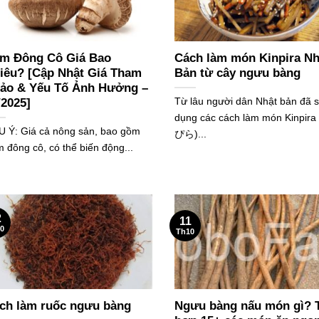
m Đông Cô Giá Bao
Cách làm món Kinpira Nh
iêu? [Cập Nhật Giá Tham
Bản từ cây ngưu bàng
ảo & Yếu Tố Ảnh Hưởng –
Từ lâu người dân Nhật bản đã 
/2025]
dụng các cách làm món Kinpir
 Ý: Giá cả nông sản, bao gồm
ぴら)...
 đông cô, có thể biến động...
2
11
0
Th10
ch làm ruốc ngưu bàng
Ngưu bàng nấu món gì? 