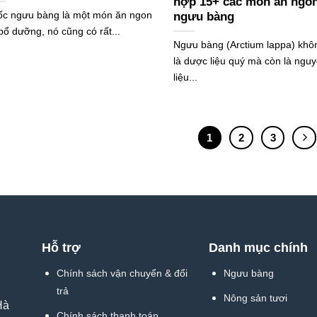
hợp 15+ các món ăn ngon
c ngưu bàng là một món ăn ngon
ngưu bàng
bổ dưỡng, nó cũng có rất...
Ngưu bàng (Arctium lappa) khôn
là dược liệu quý mà còn là ngu
liệu...
1
2
3
Hỗ trợ
Danh mục chính
Chính sách vận chuyển & đổi
Ngưu bàng
trả
Nông sản tươi
Hà
Chính sách thanh toán