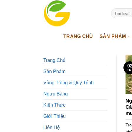
Bỏ
qua
Tìm
kiếm:
nội
dung
TRANG CHỦ
SẢN PHẨM
Trang Chủ
0
Th
Sản Phẩm
Vùng Trồng & Quy Trình
Ngưu Bàng
Ng
Kiến Thức
Cá
mu
Giới Thiệu
Tro
Liên Hệ
phẩ