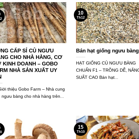
10
0
Th12
2
NG CẤP SỈ CỦ NGƯU
Bán hạt giống ngưu bàng
NG CHO NHÀ HÀNG, CƠ
HẠT GIỐNG CỦ NGƯU BÀNG
 KINH DOANH – GOBO
RM NHÀ SẢN XUẤT UY
CHUẨN F1 – TRỒNG DỄ, NĂN
N
SUẤT CAO Bán hạt...
Giới thiệu Gobo Farm – Nhà cung
 ngưu bàng cho nhà hàng trên...
15
6
Th10
0