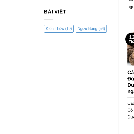
ngư
BÀI VIẾT
Kiến Thức
(19)
Ngưu Bàng
(54)
1
Th
Cá
Đú
Dư
ng
Cá
Cô 
Dưỡ