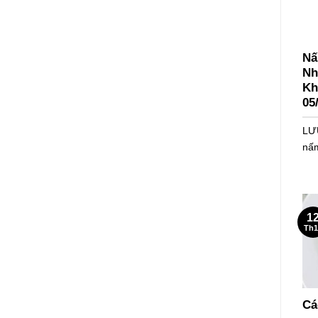
Nấ
Nh
Kh
05
LƯU
nấm
1
Th1
Cá