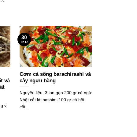
30
Th12
Cơm cá sống barachirashi và
t và
cây ngưu bàng
ất
Nguyên liệu: 3 lon gạo 200 gr cá ngừ
Nhật cắt lát sashimi 100 gr cá hồi
g vị
cắt...