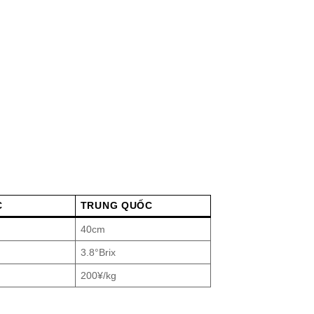
C
TRUNG QUỐC
40cm
3.8°Brix
200¥/kg