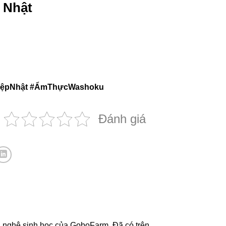
 Nhật
iệpNhật #ẨmThựcWashoku
Đánh giá
 nghệ sinh học của GoboFarm. Đã có trên