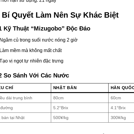
Thời hạn sử dụng: 21 ngày
. Bí Quyết Làm Nên Sự Khác Biệt
1 Kỹ Thuật “Mizugobo” Độc Đáo
Ngâm củ trong suối nước nóng 2 giờ
Làm mềm mà không mất chất
Tạo vị ngọt tự nhiên đặc trưng
2 So Sánh Với Các Nước
ÊU CHÍ
NHẬT BẢN
HÀN QUỐ
ều dài trung bình
80cm
60cm
 đường
5.2°Brix
4.1°Brix
 bán tại Nhật
500¥/kg
300¥/kg