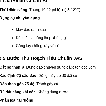
1 Giai Đoạn Chuẩn Bị
Thời điểm vàng
: Tháng 10-12 (nhiệt độ 8-12°C)
Dụng cụ chuyên dụng
:
Máy đào rãnh sâu
Kéo cắt tỉa bằng thép không gỉ
Găng tay chống trầy vỏ củ
2 5 Bước Thu Hoạch Tiêu Chuẩn JAS
Cắt bỏ thân lá
: Dùng dao chuyên dụng cắt cách gốc 5cm
Xác định độ sâu đào
: Dùng máy dò độ dài củ
Đào theo góc 75 độ
: Tránh gãy củ
Rũ đất bằng khí nén
: Không dùng nước
Phân loại tại ruộng
: