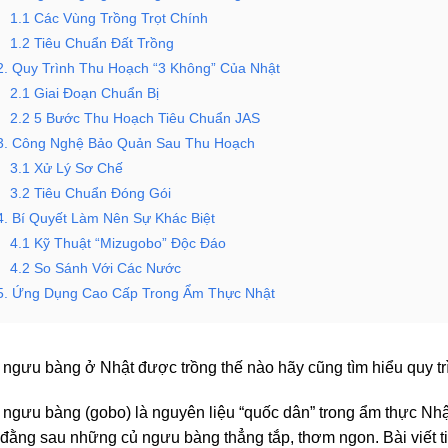
1.1 Các Vùng Trồng Trọt Chính
1.2 Tiêu Chuẩn Đất Trồng
2. Quy Trình Thu Hoạch “3 Không” Của Nhật
2.1 Giai Đoạn Chuẩn Bị
2.2 5 Bước Thu Hoạch Tiêu Chuẩn JAS
3. Công Nghệ Bảo Quản Sau Thu Hoạch
3.1 Xử Lý Sơ Chế
3.2 Tiêu Chuẩn Đóng Gói
4. Bí Quyết Làm Nên Sự Khác Biệt
4.1 Kỹ Thuật “Mizugobo” Độc Đáo
4.2 So Sánh Với Các Nước
5. Ứng Dụng Cao Cấp Trong Ẩm Thực Nhật
ngưu bàng ở Nhật được trồng thế nào hãy cũng tìm hiểu quy tr
ngưu bàng (gobo) là nguyên liệu “quốc dân” trong ẩm thực Nhật
đằng sau những củ ngưu bàng thẳng tắp, thơm ngon. Bài viết tiế