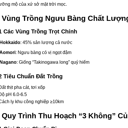
ưỡng mộ của xứ sở mặt trời mọc.
. Vùng Trồng Ngưu Bàng Chất Lượn
1 Các Vùng Trồng Trọt Chính
Hokkaido
: 45% sản lượng cả nước
Aomori
: Ngưu bàng có vị ngọt đậm
Nagano
: Giống “Takinogawa long” quý hiếm
2 Tiêu Chuẩn Đất Trồng
ất thịt pha cát, tơi xốp
Độ pH 6.0-6.5
Cách ly khu công nghiệp ≥10km
. Quy Trình Thu Hoạch “3 Không” Củ