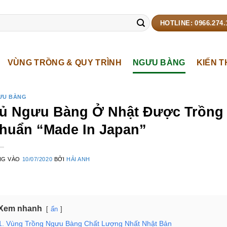
HOTLINE: 0966.274.
VÙNG TRỒNG & QUY TRÌNH
NGƯU BÀNG
KIẾN 
ƯU BÀNG
ủ Ngưu Bàng Ở Nhật Được Trồng 
huẩn “Made In Japan”
NG VÀO
10/07/2020
BỞI
HẢI ANH
Xem nhanh
ẩn
1. Vùng Trồng Ngưu Bàng Chất Lượng Nhất Nhật Bản