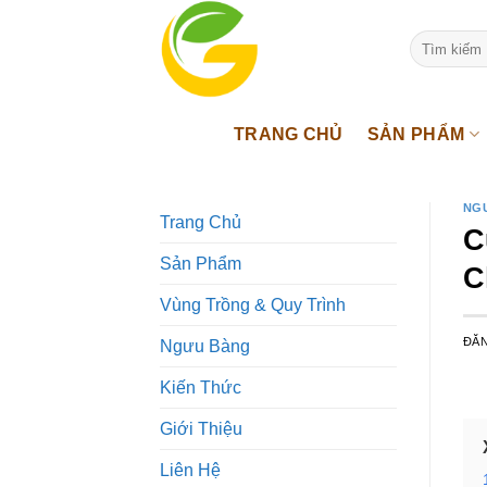
Bỏ
qua
Tìm
kiếm:
nội
dung
TRANG CHỦ
SẢN PHẨM
NG
Trang Chủ
C
Sản Phẩm
C
Vùng Trồng & Quy Trình
ĐĂ
Ngưu Bàng
Kiến Thức
Giới Thiệu
Liên Hệ