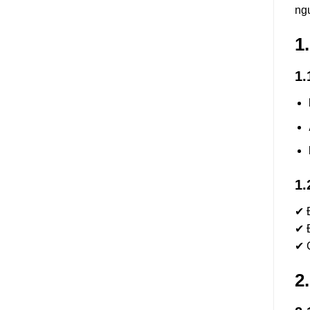
ng
1
1.
1.
✔ Đ
✔ 
✔ 
2