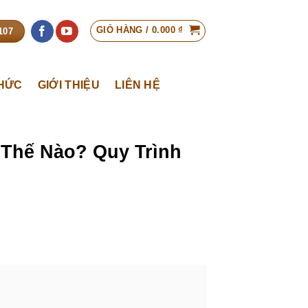
GIỎ HÀNG /
0.000
₫
107
THỨC
GIỚI THIỆU
LIÊN HỆ
Thế Nào? Quy Trình