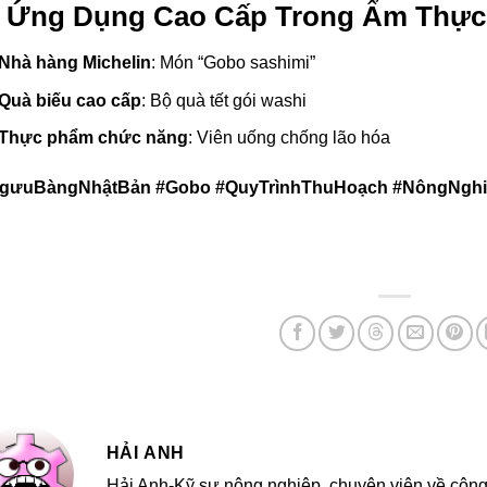
. Ứng Dụng Cao Cấp Trong Ẩm Thực
Nhà hàng Michelin
: Món “Gobo sashimi”
Quà biếu cao cấp
: Bộ quà tết gói washi
Thực phẩm chức năng
: Viên uống chống lão hóa
gưuBàngNhậtBản #Gobo #QuyTrìnhThuHoạch #NôngNgh
HẢI ANH
Hải Anh-Kỹ sư nông nghiệp, chuyên viên về công