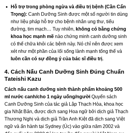
Hỗ trợ trong phòng ngừa và điều trị bệnh (Cần Cẩn
Trọng):
Canh Dưỡng Sinh được một số người tin dùng
như liệu pháp hỗ trợ cho bệnh nhân ung thư, tiểu
đường, tim mạch… Tuy nhiên,
không có bằng chứng
khoa học mạnh mẽ
nào chứng minh canh dưỡng sinh
có thể chữa khỏi các bệnh này. Nó chỉ nên được xem
xét như một phần của lối sống lành mạnh tổng thể và
luôn cần có sự đồng ý của bác sĩ điều trị.
4. Cách Nấu Canh Dưỡng Sinh Đúng Chuẩn
Tateishi Kazu
Cách nấu canh dưỡng sinh thành phẩm khoảng 500
ml nước canh/cho 1 ngày uống/người
Quyển sách
Canh Dưỡng Sinh của tác giả Lập Thạch Hòa, khoa học
gia Nhật Bản, được dịch sang Hoa ngữ bởi dịch giả Thạch
Thương Nghị và dịch giả Trần Anh Kiệt đã dịch sang Việt
ngữ và ấn hành tại Sydney (Úc) vào giữa năm 2002 và