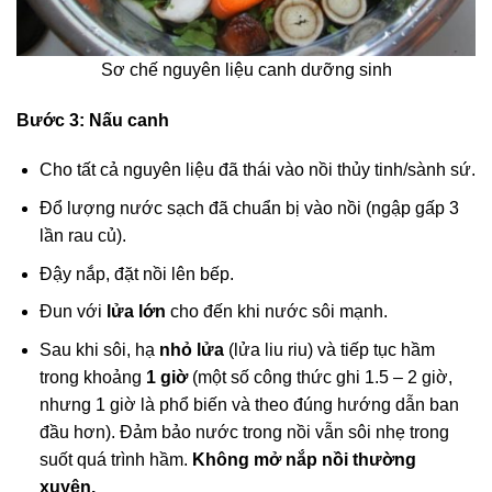
Sơ chế nguyên liệu canh dưỡng sinh
Bước 3:
Nấu canh
Cho tất cả nguyên liệu đã thái vào nồi thủy tinh/sành sứ.
Đổ lượng nước sạch đã chuẩn bị vào nồi (ngập gấp 3
lần rau củ).
Đậy nắp, đặt nồi lên bếp.
Đun với
lửa lớn
cho đến khi nước sôi mạnh.
Sau khi sôi, hạ
nhỏ lửa
(lửa liu riu) và tiếp tục hầm
trong khoảng
1 giờ
(một số công thức ghi 1.5 – 2 giờ,
nhưng 1 giờ là phổ biến và theo đúng hướng dẫn ban
đầu hơn). Đảm bảo nước trong nồi vẫn sôi nhẹ trong
suốt quá trình hầm.
Không mở nắp nồi thường
xuyên.