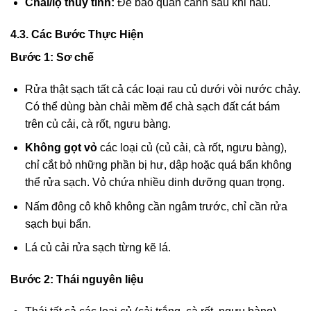
Chai/lọ thủy tinh:
Để bảo quản canh sau khi nấu.
4.3. Các Bước Thực Hiện
Bước 1: Sơ chế
Rửa thật sạch tất cả các loại rau củ dưới vòi nước chảy.
Có thể dùng bàn chải mềm để chà sạch đất cát bám
trên củ cải, cà rốt, ngưu bàng.
Không gọt vỏ
các loại củ (củ cải, cà rốt, ngưu bàng),
chỉ cắt bỏ những phần bị hư, dập hoặc quá bẩn không
thể rửa sạch. Vỏ chứa nhiều dinh dưỡng quan trọng.
Nấm đông cô khô không cần ngâm trước, chỉ cần rửa
sạch bụi bẩn.
Lá củ cải rửa sạch từng kẽ lá.
Bước 2:
Thái nguyên liệu