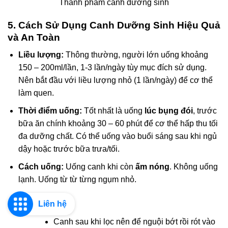
Thành phẩm canh dưỡng sinh
5. Cách Sử Dụng Canh Dưỡng Sinh Hiệu Quả
và An Toàn
Liều lượng:
Thông thường, người lớn uống khoảng
150 – 200ml/lần, 1-3 lần/ngày tùy mục đích sử dụng.
Nên bắt đầu với liều lượng nhỏ (1 lần/ngày) để cơ thể
làm quen.
Thời điểm uống:
Tốt nhất là uống
lúc bụng đói
, trước
bữa ăn chính khoảng 30 – 60 phút để cơ thể hấp thu tối
đa dưỡng chất. Có thể uống vào buổi sáng sau khi ngủ
dậy hoặc trước bữa trưa/tối.
Cách uống:
Uống canh khi còn
ấm nóng
. Không uống
lạnh. Uống từ từ từng ngụm nhỏ.
Bảo quản:
Liên hệ
Canh sau khi lọc nên để nguội bớt rồi rót vào