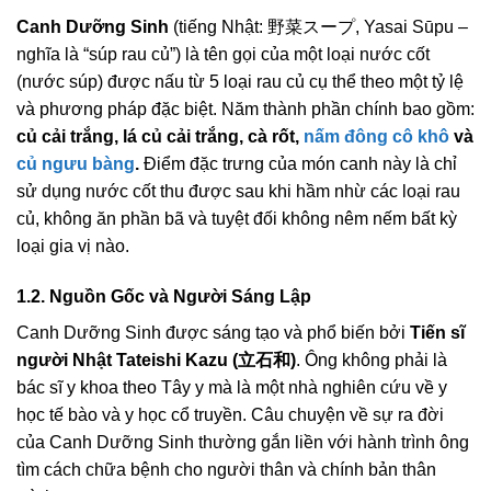
Canh Dưỡng Sinh
(tiếng Nhật: 野菜スープ, Yasai Sūpu –
nghĩa là “súp rau củ”) là tên gọi của một loại nước cốt
(nước súp) được nấu từ 5 loại rau củ cụ thể theo một tỷ lệ
và phương pháp đặc biệt. Năm thành phần chính bao gồm:
củ cải trắng, lá củ cải trắng, cà rốt,
nấm đông cô khô
và
củ ngưu bàng
.
Điểm đặc trưng của món canh này là chỉ
sử dụng nước cốt thu được sau khi hầm nhừ các loại rau
củ, không ăn phần bã và tuyệt đối không nêm nếm bất kỳ
loại gia vị nào.
1.2. Nguồn Gốc và Người Sáng Lập
Canh Dưỡng Sinh được sáng tạo và phổ biến bởi
Tiến sĩ
người Nhật Tateishi Kazu (立石和)
. Ông không phải là
bác sĩ y khoa theo Tây y mà là một nhà nghiên cứu về y
học tế bào và y học cổ truyền. Câu chuyện về sự ra đời
của Canh Dưỡng Sinh thường gắn liền với hành trình ông
tìm cách chữa bệnh cho người thân và chính bản thân