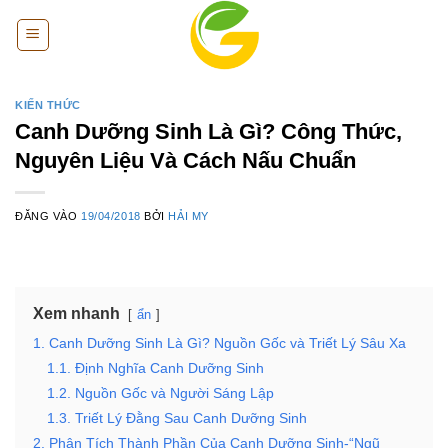
Bỏ
qua
nội
dung
KIẾN THỨC
Canh Dưỡng Sinh Là Gì? Công Thức,
Nguyên Liệu Và Cách Nấu Chuẩn
ĐĂNG VÀO
19/04/2018
BỞI
HẢI MY
Xem nhanh
ẩn
1. Canh Dưỡng Sinh Là Gì? Nguồn Gốc và Triết Lý Sâu Xa
1.1. Định Nghĩa Canh Dưỡng Sinh
1.2. Nguồn Gốc và Người Sáng Lập
1.3. Triết Lý Đằng Sau Canh Dưỡng Sinh
2. Phân Tích Thành Phần Của Canh Dưỡng Sinh-“Ngũ