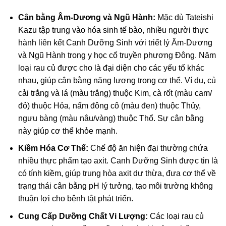
Cân bằng Âm-Dương và Ngũ Hành:
Mặc dù Tateishi
Kazu tập trung vào hóa sinh tế bào, nhiều người thực
hành liên kết Canh Dưỡng Sinh với triết lý Âm-Dương
và Ngũ Hành trong y học cổ truyền phương Đông. Năm
loại rau củ được cho là đại diện cho các yếu tố khác
nhau, giúp cân bằng năng lượng trong cơ thể. Ví dụ, củ
cải trắng và lá (màu trắng) thuộc Kim, cà rốt (màu cam/
đỏ) thuộc Hỏa, nấm đông cô (màu đen) thuộc Thủy,
ngưu bàng (màu nâu/vàng) thuộc Thổ. Sự cân bằng
này giúp cơ thể khỏe mạnh.
Kiềm Hóa Cơ Thể:
Chế độ ăn hiện đại thường chứa
nhiều thực phẩm tạo axit. Canh Dưỡng Sinh được tin là
có tính kiềm, giúp trung hòa axit dư thừa, đưa cơ thể về
trạng thái cân bằng pH lý tưởng, tạo môi trường không
thuận lợi cho bệnh tật phát triển.
Cung Cấp Dưỡng Chất Vi Lượng:
Các loại rau củ