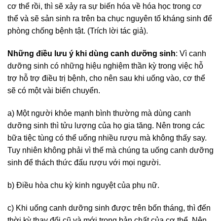
cơ thể rồi, thì sẽ xảy ra sự biến hóa về hóa học trong cơ
thể và sẽ sản sinh ra trên ba chục nguyên tố kháng sinh để
phòng chống bệnh tật. (Trích lời tác giả).
Những điều lưu ý khi dùng canh dưỡng sinh
: Vì canh
dưỡng sinh có những hiệu nghiệm thần kỳ trong việc hỗ
trợ hỗ trợ điều trị bệnh, cho nên sau khi uống vào, cơ thể
sẽ có một vài biến chuyển.
a) Một người khỏe mạnh bình thường mà dùng canh
dưỡng sinh thì tửu lượng của họ gia tăng. Nên trong các
bữa tiệc tùng có thể uống nhiều rượu mà không thấy say.
Tuy nhiên không phải vì thế mà chúng ta uống canh dưỡng
sinh để thách thức đấu rượu với mọi người.
b) Ðiều hòa chu kỳ kinh nguyệt của phụ nữ.
c) Khi uống canh dưỡng sinh được trên bốn tháng, thì đến
thời kỳ thay đổi cũ và mới trong bản chất của cơ thể. Nên