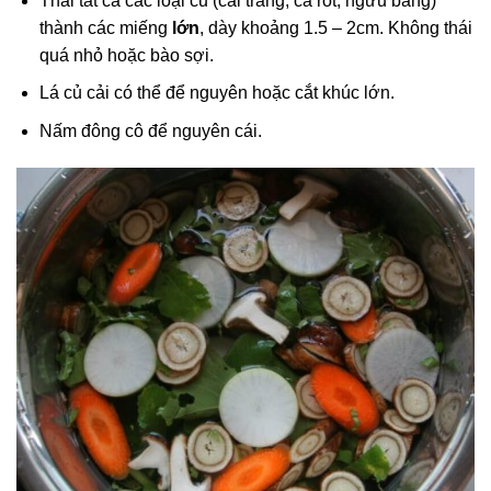
Thái tất cả các loại củ (cải trắng, cà rốt, ngưu bàng)
thành các miếng
lớn
, dày khoảng 1.5 – 2cm. Không thái
quá nhỏ hoặc bào sợi.
Lá củ cải có thể để nguyên hoặc cắt khúc lớn.
Nấm đông cô để nguyên cái.