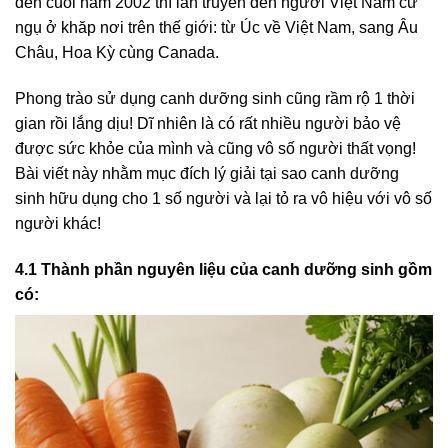
đến cuối năm 2002 thì lan truyền đến người Việt Nam cư
ngụ ở khăp nơi trên thế giới: từ Úc về Việt Nam, sang Âu
Châu, Hoa Kỳ cùng Canada.
Phong trào sử dụng canh dưỡng sinh cũng rầm rộ 1 thời
gian rồi lắng dịu! Dĩ nhiên là có rất nhiều người bảo vệ
được sức khỏe của mình và cũng vô số người thất vọng!
Bài viết này nhằm mục đích lý giải tại sao canh dưỡng
sinh hữu dụng cho 1 số người và lại tỏ ra vô hiệu với vô số
người khác!
4.1 Thành phần nguyên liệu của canh dưỡng sinh gồm
có: