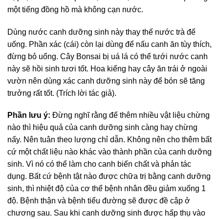
một tiếng đồng hồ mà không cạn nước.
Dùng nước canh dưỡng sinh này thay thế nước trà để
uống. Phần xác (cái) còn lại dùng để nấu canh ăn tùy thích,
đừng bỏ uổng. Cây Bonsai bị uá lá có thể tưới nước canh
này sẽ hồi sinh tươi tốt. Hoa kiểng hay cây ăn trái ở ngoài
vườn nên dùng xác canh dưỡng sinh này để bón sẽ tăng
trưởng rất tốt. (Trích lời tác giả).
Phần lưu ý:
Ðừng nghĩ rằng để thêm nhiều vật liệu chừng
nào thì hiệu quả của canh dưỡng sinh càng hay chừng
nấy. Nên tuân theo lượng chỉ dẫn. Không nên cho thêm bất
cứ một chất liệu nào khác vào thành phần của canh dưỡng
sinh. Vì nó có thể làm cho canh biến chất và phản tác
dụng. Bất cứ bệnh tật nào được chữa trị bằng canh dưỡng
sinh, thì nhiệt độ của cơ thể bệnh nhân đều giảm xuống 1
độ. Bệnh thận và bệnh tiểu đường sẽ được đề cập ở
chương sau. Sau khi canh dưỡng sinh được hấp thụ vào