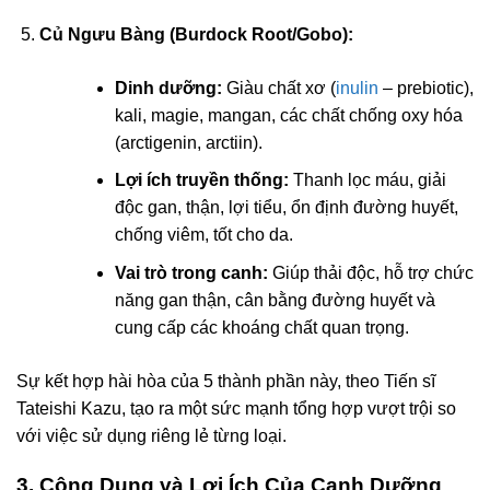
Củ Ngưu Bàng (Burdock Root/Gobo):
Dinh dưỡng:
Giàu chất xơ (
inulin
– prebiotic),
kali, magie, mangan, các chất chống oxy hóa
(arctigenin, arctiin).
Lợi ích truyền thống:
Thanh lọc máu, giải
độc gan, thận, lợi tiểu, ổn định đường huyết,
chống viêm, tốt cho da.
Vai trò trong canh:
Giúp thải độc, hỗ trợ chức
năng gan thận, cân bằng đường huyết và
cung cấp các khoáng chất quan trọng.
Sự kết hợp hài hòa của 5 thành phần này, theo Tiến sĩ
Tateishi Kazu, tạo ra một sức mạnh tổng hợp vượt trội so
với việc sử dụng riêng lẻ từng loại.
3. Công Dụng và Lợi Ích Của Canh Dưỡng