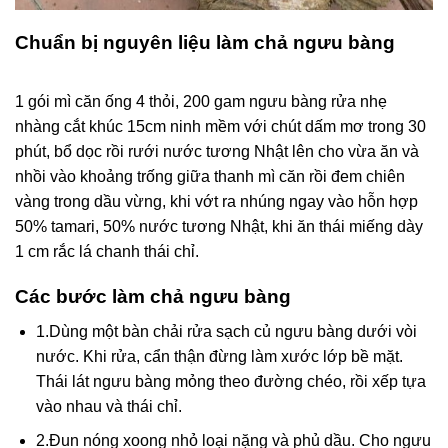
Chuẩn bị nguyên liệu làm chả ngưu bàng
1 gói mì căn ống 4 thỏi, 200 gam ngưu bàng rửa nhẹ
nhàng cắt khúc 15cm ninh mềm với chút dấm mơ trong 30
phút, bổ dọc rồi rưới nước tương Nhật lên cho vừa ăn và
nhồi vào khoảng trống giữa thanh mì căn rồi đem chiên
vàng trong dầu vừng, khi vớt ra nhúng ngay vào hỗn hợp
50% tamari, 50% nước tương Nhật, khi ăn thái miếng dày
1 cm rắc lá chanh thái chỉ.
Các bước làm chả ngưu bàng
1.Dùng một bàn chải rửa sạch củ ngưu bàng dưới vòi
nước. Khi rửa, cẩn thận đừng làm xước lớp bề mặt.
Thái lát ngưu bàng mỏng theo đường chéo, rồi xếp tựa
vào nhau và thái chỉ.
2.Đun nóng xoong nhỏ loại nặng và phủ dầu. Cho ngưu