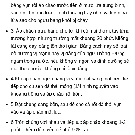
bàng vụn rồi áp chảo trước tiên ở mức lửa trung bình,
sau đó cho nhỏ lửa. Thỉnh thoảng hãy nhìn và kiểm tra
lửa sao cho ngưu bàng khỏi bị cháy.
3. Áp chảo ngưu bàng cho tới khi có mùi thơm, tùy từng
trường hợp, nhưng thường mất khoảng 20 phút. Miếng
lát càng dày, càng tốn thời gian. Bằng cách này sẽ loại
bỏ hương vị mạnh hay vị đắng của ngưu bàng. Đừng
ngâm trong nước, nếu không vị ngon và dinh dưỡng sẽ
mất theo nước, không chỉ là vị đắng.
4.Khi áp chảo ngưu bàng vừa đủ, đặt sang một bên, kế
tiếp cho củ sen đã thái mỏng (1/4 hình nguyệt) vào
khoảng trống và áp chảo, rồi trộn.
5.Đặt chúng sang bên, sau đó cho cà-rốt đã thái vụn
vào và áp chảo một lúc.
6.Trộn chúng với nhau và tiếp tục áp chảo khoảng 1-2
phút. Thêm đủ nước để phủ 90% rau.