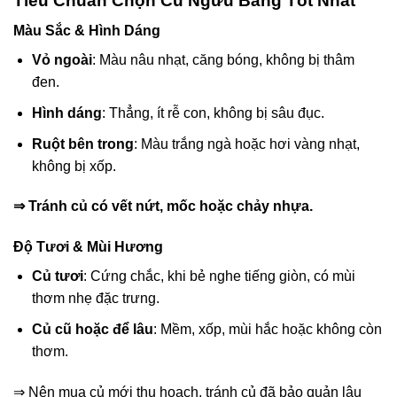
Tiêu Chuẩn Chọn Củ Ngưu Bàng Tốt Nhất
Màu Sắc & Hình Dáng
Vỏ ngoài
: Màu nâu nhạt, căng bóng, không bị thâm
đen.
Hình dáng
: Thẳng, ít rễ con, không bị sâu đục.
Ruột bên trong
: Màu trắng ngà hoặc hơi vàng nhạt,
không bị xốp.
⇒ Tránh củ có vết nứt, mốc hoặc chảy nhựa.
Độ Tươi & Mùi Hương
Củ tươi
: Cứng chắc, khi bẻ nghe tiếng giòn, có mùi
thơm nhẹ đặc trưng.
Củ cũ hoặc để lâu
: Mềm, xốp, mùi hắc hoặc không còn
thơm.
⇒ Nên mua củ mới thu hoạch, tránh củ đã bảo quản lâu