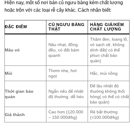
Hiện nay, một số nơi bán củ ngưu bàng kém chất lượng
hoặc trộn với các loại rễ cây khác. Cách nhận biết:
CỦ NGƯU BÀNG
HÀNG GIẢ/KÉM
ĐẶC ĐIỂM
THẬT
CHẤT LƯỢNG
Thâm đen, loang lổ,
Nâu nhạt, đồng
vỏ sạch sẽ, không
Màu vỏ
đều, có đất bám
dính đất( có thể
quanh
phun chất bảo
quản)
Thơm nhẹ, hơi
Mùi
Hắc, mùi nồng
ngọt
Để lâu nhiệt độ
Thời gian bảo
Ngắn nếu để nhiệt
thường không thối
quản
độ thường, dễ héo
hỏng( có thể có chất
bảo quản)
Cao hơn (120.000
Rẻ bất thường
Giá thành
– 150.000đ/kg)
(<100.000đ/kg)