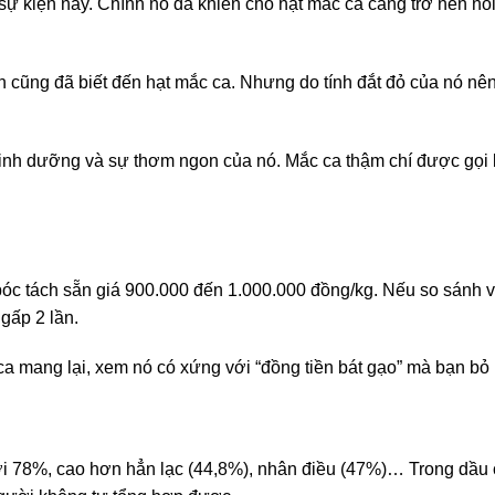
o sự kiện này. Chính nó đã khiến cho hạt mắc ca càng trở nên nổ
cũng đã biết đến hạt mắc ca. Nhưng do tính đắt đỏ của nó nên
trị dinh dưỡng và sự thơm ngon của nó. Mắc ca thậm chí được gọ
bóc tách sẵn giá 900.000 đến 1.000.000 đồng/kg. Nếu so sánh v
 gấp 2 lần.
 mang lại, xem nó có xứng với “đồng tiền bát gạo” mà bạn bỏ 
i 78%, cao hơn hẳn lạc (44,8%), nhân điều (47%)… Trong dầu c