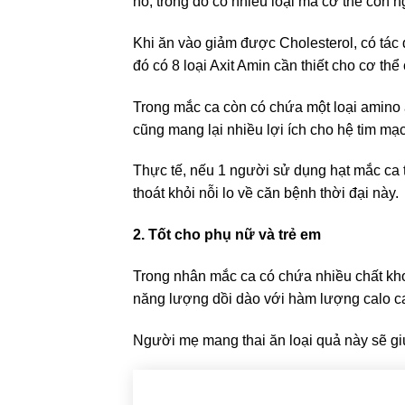
no, trong đó có nhiều loại mà cơ thể con
Khi ăn vào giảm được Cholesterol, có tác 
đó có 8 loại Axit Amin cần thiết cho cơ thể
Trong mắc ca còn có chứa một loại amino a
cũng mang lại nhiều lợi ích cho hệ tim mạ
Thực tế, nếu 1 người sử dụng hạt mắc ca 
thoát khỏi nỗi lo về căn bệnh thời đại này.
2. Tốt cho phụ nữ và trẻ em
Trong nhân mắc ca có chứa nhiều chất kho
năng lượng dồi dào với hàm lượng calo cao
Người mẹ mang thai ăn loại quả này sẽ gi