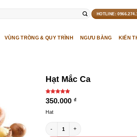
HOTLINE: 0966.274.
VÙNG TRỒNG & QUY TRÌNH
NGƯU BÀNG
KIẾN 
Hạt Mắc Ca
5
1
trên 5
350.000
₫
dựa trên
đánh giá
Hat
Hạt Mắc Ca số lượng