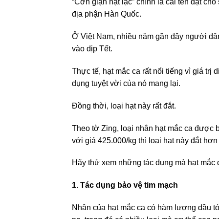
“Cơn giận hạt lạc” chính là cái tên đặt ch
địa phận Hàn Quốc.
Ở Việt Nam, nhiều năm gần đây người dân 
vào dịp Tết.
Thực tế, hạt mắc ca rất nổi tiếng vì giá 
dụng tuyệt vời của nó mang lại.
Đồng thời, loại hạt này rất đắt.
Theo tờ Zing, loại nhân hạt mắc ca được 
với giá 425.000/kg thì loại hạt này đắt hơn
Hãy thử xem những tác dụng mà hạt mắc ca
1. Tác dụng bảo vệ tim mạch
Nhân của hạt mắc ca có hàm lượng dầu tớ