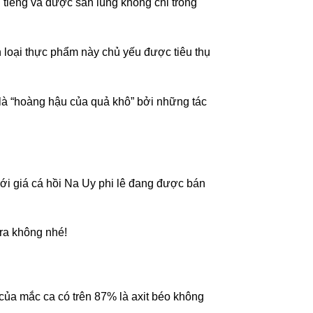
i tiếng và được săn lùng không chỉ trong
 loại thực phẩm này chủ yếu được tiêu thụ
i là “hoàng hậu của quả khô” bởi những tác
ới giá cá hồi Na Uy phi lê đang được bán
ra không nhé!
ủa mắc ca có trên 87% là axit béo không