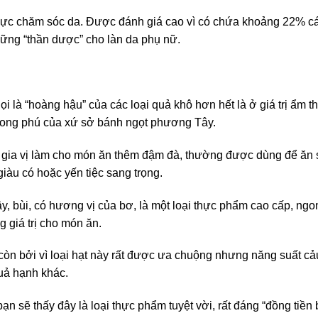
 vực chăm sóc da. Được đánh giá cao vì có chứa khoảng 22% các
hững “thần dược” cho làn da phụ nữ.
ọi là “hoàng hậu” của các loại quả khô hơn hết là ở giá trị ẩm 
hong phú của xứ sở bánh ngọt phương Tây.
hòa gia vị làm cho món ăn thêm đậm đà, thường được dùng để ăn
iàu có hoặc yến tiệc sang trọng.
y, bùi, có hương vị của bơ, là một loại thực phẩm cao cấp, ngo
 giá trị cho món ăn.
t còn bởi vì loại hạt này rất được ưa chuộng nhưng năng suất cả
quả hạnh khác.
ạn sẽ thấy đây là loại thực phẩm tuyệt vời, rất đáng “đồng tiền 