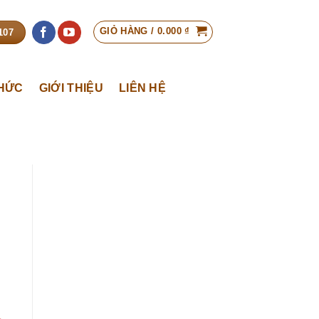
GIỎ HÀNG /
0.000
₫
107
THỨC
GIỚI THIỆU
LIÊN HỆ