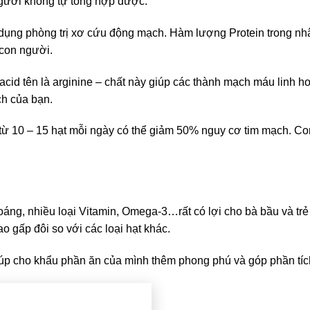
 người không tự tổng hợp được.
dụng phòng trị xơ cứu động mạch. Hàm lượng Protein trong nhân
 con người.
cid tên là arginine – chất này giúp các thành mạch máu linh h
ch của bạn.
từ 10 – 15 hạt mỗi ngày có thể giảm 50% nguy cơ tim mạch. Con
áng, nhiều loại Vitamin, Omega-3…rất có lợi cho bà bầu và tr
 gấp đôi so với các loại hạt khác.
úp cho khẩu phần ăn của mình thêm phong phú và góp phần tích