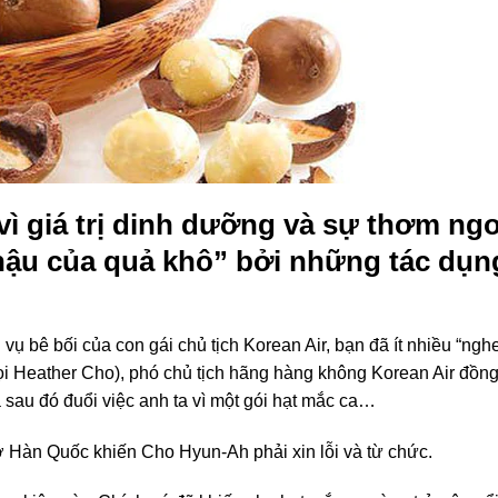
 vì giá trị dinh dưỡng và sự thơm n
hậu của quả khô” bởi những tác dụn
u vụ bê bối của con gái chủ tịch Korean Air, bạn đã ít nhiều “ng
 Heather Cho), phó chủ tịch hãng hàng không Korean Air đồng t
à sau đó đuổi việc anh ta vì một gói hạt mắc ca…
ở Hàn Quốc khiến Cho Hyun-Ah phải xin lỗi và từ chức.